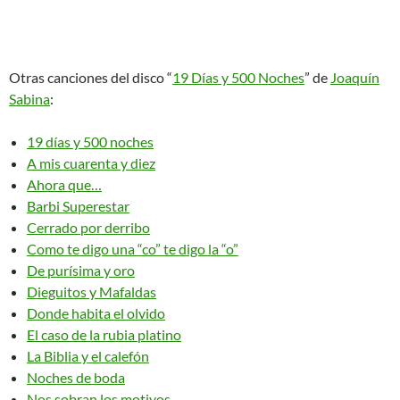
Otras canciones del disco “
19 Días y 500 Noches
” de
Joaquín
Sabina
:
19 días y 500 noches
A mis cuarenta y diez
Ahora que…
Barbi Superestar
Cerrado por derribo
Como te digo una “co” te digo la “o”
De purísima y oro
Dieguitos y Mafaldas
Donde habita el olvido
El caso de la rubia platino
La Biblia y el calefón
Noches de boda
Nos sobran los motivos