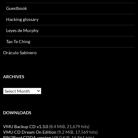
Guestbook
Hacking glossary
Leyes de Murphy
Tao Te Ching
Oráculo Sabinero
ARCHIVES
Archives
DOWNLOADS
VMU Backup CD v1.3.0
(8.4 MiB, 21,679 hits)
VMU CD Dream On Edition
(9.2 MiB, 17,569 hits)
BIN2Boot CDDA version
(48.0 KiB, 16,861 hits)