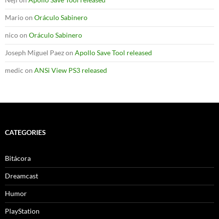
Mario
on
Oráculo Sabinero
nico
on
Oráculo Sabinero
Joseph Miguel Paez
on
Apollo Save Tool released
medic
on
ANSi View PS3 released
CATEGORIES
Bitácora
Dreamcast
Humor
PlayStation