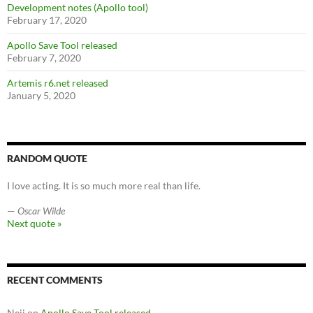
Development notes (Apollo tool)
February 17, 2020
Apollo Save Tool released
February 7, 2020
Artemis r6.net released
January 5, 2020
RANDOM QUOTE
I love acting. It is so much more real than life.
—
Oscar Wilde
Next quote »
RECENT COMMENTS
Neji
on
Apollo Save Tool released