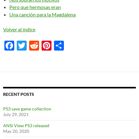
Pero que hermosas eran
Una canción para la Magdalena
Volver al índice
F
T
R
Pi
S
ac
w
e
nt
h
e
itt
d
er
ar
b
er
di
es
e
o
t
t
o
RECENT POSTS
k
PS3 save game collection
July 29, 2021
ANSi View PS3 released
May 20, 2020