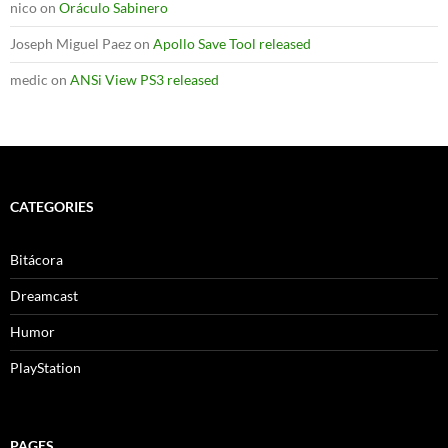
nico
on
Oráculo Sabinero
Joseph Miguel Paez
on
Apollo Save Tool released
medic
on
ANSi View PS3 released
CATEGORIES
Bitácora
Dreamcast
Humor
PlayStation
PAGES