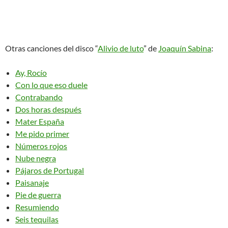
Otras canciones del disco “
Alivio de luto
” de
Joaquín Sabina
:
Ay, Rocío
Con lo que eso duele
Contrabando
Dos horas después
Mater España
Me pido primer
Números rojos
Nube negra
Pájaros de Portugal
Paisanaje
Pie de guerra
Resumiendo
Seis tequilas