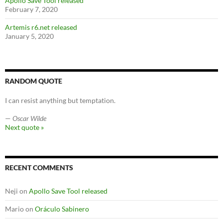
Apollo Save Tool released
February 7, 2020
Artemis r6.net released
January 5, 2020
RANDOM QUOTE
I can resist anything but temptation.
—
Oscar Wilde
Next quote »
RECENT COMMENTS
Neji
on
Apollo Save Tool released
Mario
on
Oráculo Sabinero