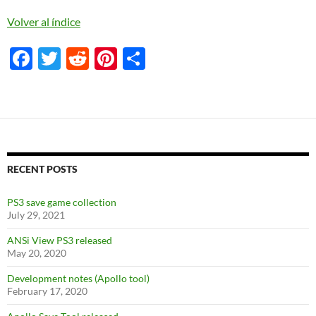
Volver al índice
F
T
R
Pi
S
ac
w
e
nt
h
e
itt
d
er
ar
b
er
di
es
e
o
t
t
o
RECENT POSTS
k
PS3 save game collection
July 29, 2021
ANSi View PS3 released
May 20, 2020
Development notes (Apollo tool)
February 17, 2020