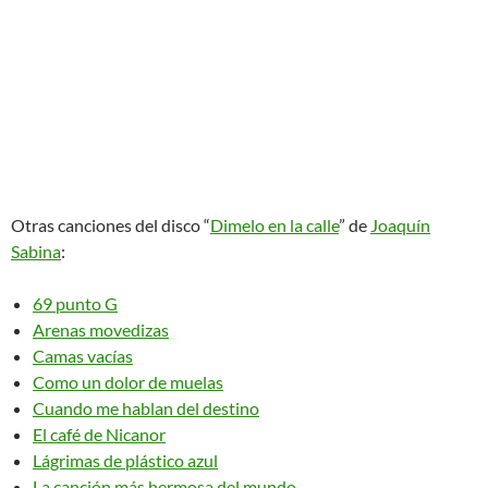
Otras canciones del disco “
Dimelo en la calle
” de
Joaquín
Sabina
:
69 punto G
Arenas movedizas
Camas vacías
Como un dolor de muelas
Cuando me hablan del destino
El café de Nicanor
Lágrimas de plástico azul
La canción más hermosa del mundo