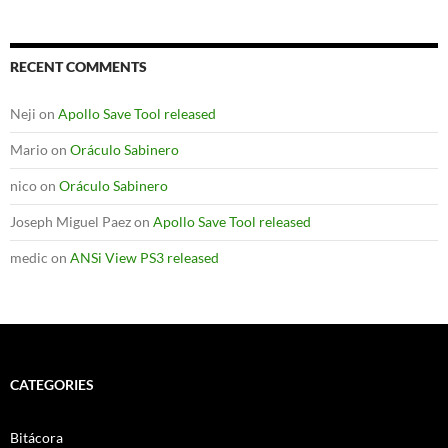
RECENT COMMENTS
Neji
on
Apollo Save Tool released
Mario
on
Oráculo Sabinero
nico
on
Oráculo Sabinero
Joseph Miguel Paez
on
Apollo Save Tool released
medic
on
ANSi View PS3 released
CATEGORIES
Bitácora