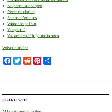
No permita la virgen
Peces de ciudad
Semos diferentes
Vámonos pa’l sur
Ya eyaculé
Yo también sé jugarme la boca
Volver al índice
F
T
R
Pi
S
ac
w
e
nt
h
e
itt
d
er
ar
b
er
di
es
e
o
t
t
o
RECENT POSTS
k
PS3 save game collection