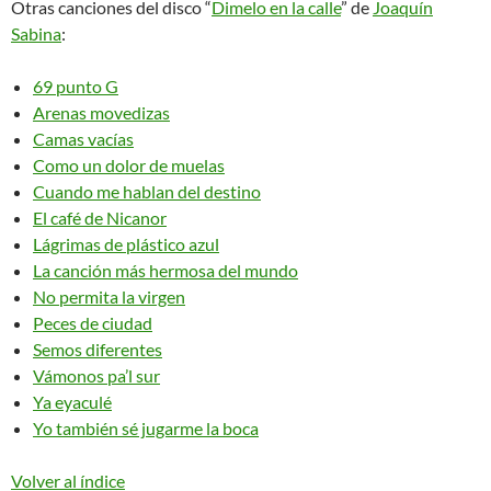
Otras canciones del disco “
Dimelo en la calle
” de
Joaquín
Sabina
:
69 punto G
Arenas movedizas
Camas vacías
Como un dolor de muelas
Cuando me hablan del destino
El café de Nicanor
Lágrimas de plástico azul
La canción más hermosa del mundo
No permita la virgen
Peces de ciudad
Semos diferentes
Vámonos pa’l sur
Ya eyaculé
Yo también sé jugarme la boca
Volver al índice