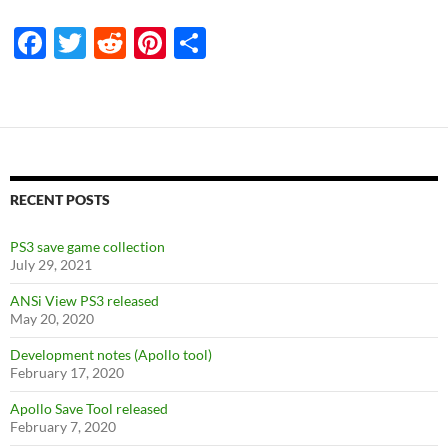
F
T
R
Pi
S
ac
w
e
nt
h
e
itt
d
er
ar
b
er
di
es
e
o
t
t
o
RECENT POSTS
k
PS3 save game collection
July 29, 2021
ANSi View PS3 released
May 20, 2020
Development notes (Apollo tool)
February 17, 2020
Apollo Save Tool released
February 7, 2020