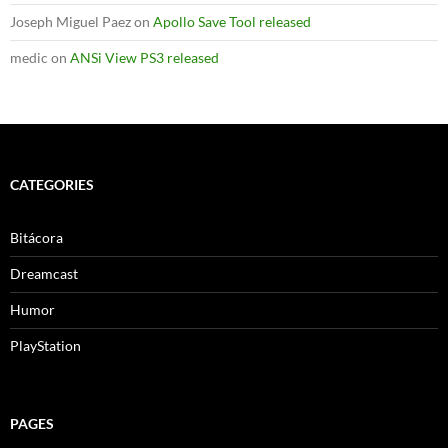
Joseph Miguel Paez
on
Apollo Save Tool released
medic
on
ANSi View PS3 released
CATEGORIES
Bitácora
Dreamcast
Humor
PlayStation
PAGES