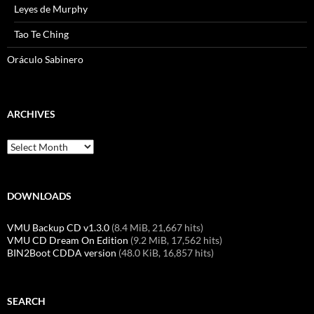
Leyes de Murphy
Tao Te Ching
Oráculo Sabinero
ARCHIVES
Archives
DOWNLOADS
VMU Backup CD v1.3.0
(8.4 MiB, 21,667 hits)
VMU CD Dream On Edition
(9.2 MiB, 17,562 hits)
BIN2Boot CDDA version
(48.0 KiB, 16,857 hits)
SEARCH