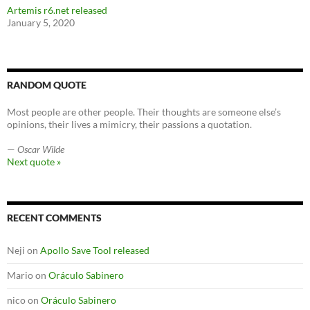
Artemis r6.net released
January 5, 2020
RANDOM QUOTE
Most people are other people. Their thoughts are someone else’s
opinions, their lives a mimicry, their passions a quotation.
—
Oscar Wilde
Next quote »
RECENT COMMENTS
Neji
on
Apollo Save Tool released
Mario
on
Oráculo Sabinero
nico
on
Oráculo Sabinero