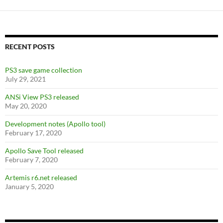
e
itt
d
er
ar
b
er
di
es
e
o
t
t
o
RECENT POSTS
k
PS3 save game collection
July 29, 2021
ANSi View PS3 released
May 20, 2020
Development notes (Apollo tool)
February 17, 2020
Apollo Save Tool released
February 7, 2020
Artemis r6.net released
January 5, 2020