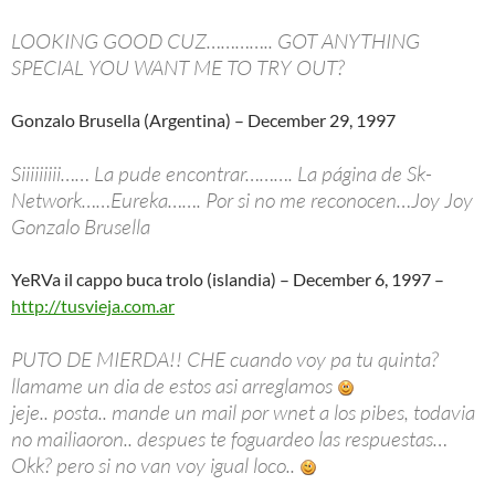
LOOKING GOOD CUZ………….. GOT ANYTHING
SPECIAL YOU WANT ME TO TRY OUT?
Gonzalo Brusella (Argentina) – December 29, 1997
Siiiiiiiii…… La pude encontrar………. La página de Sk-
Network……Eureka……. Por si no me reconocen…Joy Joy
Gonzalo Brusella
YeRVa il cappo buca trolo (islandia) – December 6, 1997 –
http://tusvieja.com.ar
PUTO DE MIERDA!! CHE cuando voy pa tu quinta?
llamame un dia de estos asi arreglamos
jeje.. posta.. mande un mail por wnet a los pibes, todavia
no mailiaoron.. despues te foguardeo las respuestas…
Okk? pero si no van voy igual loco..