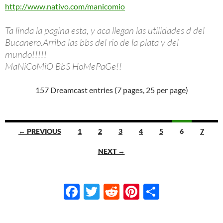
http://www.nativo.com/manicomio
Ta linda la pagina esta, y aca llegan las utilidades d del
Bucanero.Arriba las bbs del rio de la plata y del
mundo!!!!!
MaNiCoMiO BbS HoMePaGe!!
157 Dreamcast entries (7 pages, 25 per page)
Navigation
← PREVIOUS
1
2
3
4
5
6
7
NEXT →
F
T
R
Pi
S
ac
w
e
nt
h