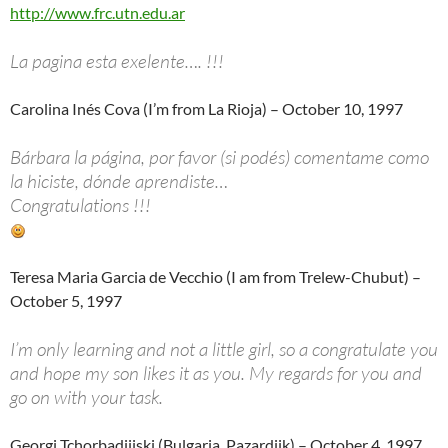
http://www.frc.utn.edu.ar
La pagina esta exelente…. !!!
Carolina Inés Cova (I’m from La Rioja) – October 10, 1997
Bárbara la página, por favor (si podés) comentame como
la hiciste, dónde aprendiste…
Congratulations !!!
Teresa Maria Garcia de Vecchio (I am from Trelew-Chubut) –
October 5, 1997
I’m only learning and not a little girl, so a congratulate you
and hope my son likes it as you. My regards for you and
go on with your task.
Georgi Tchorbadjiiski (Bulgaria, Pazardjik) – October 4, 1997