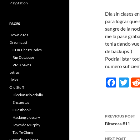
PlayStation
Día sin clases e
para lograr que 
PAGES
sangre de la noch
Downloads
me la pasé graba
Dreamcast
tenia dando vuel
CDX Cheat Codes
de backups!)
Rip Database
Podría listar to
VMU Saves
número suficien
Letras
F
T
Links
Old Stuff
ac
w
Diccionario criollo
e
itt
Encuestas
b
er
Guestbook
Post
PREVIOUS POST
Hacking glossary
o
navigatio
Bitacora #11
Leyes de Murphy
o
Tao Te Ching
NEXT POST
Oráculo Sabinero