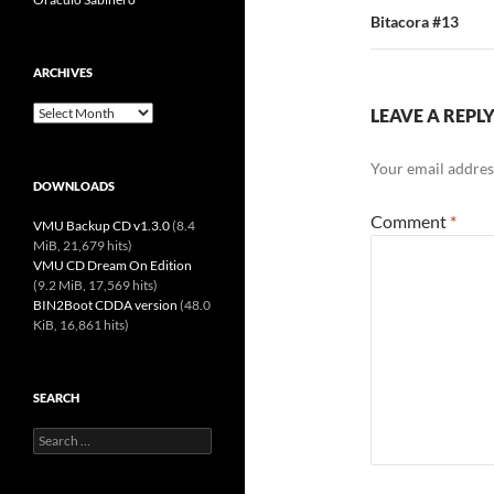
k
Bitacora #13
ARCHIVES
Archives
LEAVE A REPL
Your email address
DOWNLOADS
Comment
*
VMU Backup CD v1.3.0
(8.4
MiB, 21,679 hits)
VMU CD Dream On Edition
(9.2 MiB, 17,569 hits)
BIN2Boot CDDA version
(48.0
KiB, 16,861 hits)
SEARCH
Search
for: