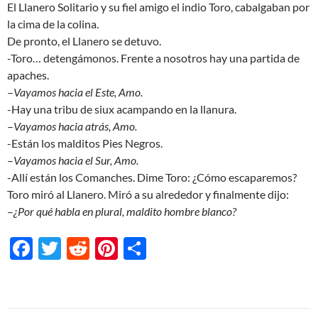
El Llanero Solitario y su fiel amigo el indio Toro, cabalgaban por
la cima de la colina.
De pronto, el Llanero se detuvo.
-Toro… detengámonos. Frente a nosotros hay una partida de
apaches.
–
Vayamos hacia el Este, Amo.
-Hay una tribu de siux acampando en la llanura.
–
Vayamos hacia atrás, Amo.
-Están los malditos Pies Negros.
–
Vayamos hacia el Sur, Amo.
-Allí están los Comanches. Dime Toro: ¿Cómo escaparemos?
Toro miró al Llanero. Miró a su alrededor y finalmente dijo:
–
¿Por qué habla en plural, maldito hombre blanco?
F
T
R
Pi
S
ac
w
e
nt
h
e
itt
d
er
ar
b
er
di
es
e