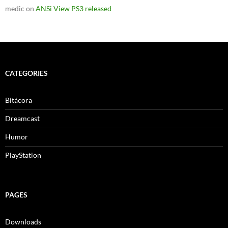
medic
on
ANSi View PS3 released
CATEGORIES
Bitácora
Dreamcast
Humor
PlayStation
PAGES
Downloads