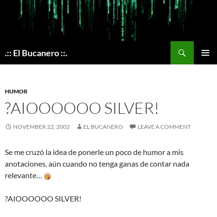
Skip
to
content
Search
.:: El Bucanero ::.
PRIMAR
MENU
HUMOR
?AIOOOOOO SILVER!
NOVEMBER 22, 2002
EL BUCANERO
LEAVE A COMMENT
Se me cruzó la idea de ponerle un poco de humor a mis
anotaciones, aún cuando no tenga ganas de contar nada
relevante…
?AIOOOOOO SILVER!