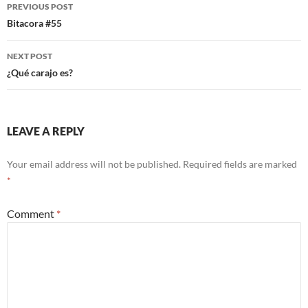
Post
PREVIOUS POST
o
t
t
navigation
Bitacora #55
o
NEXT POST
k
¿Qué carajo es?
LEAVE A REPLY
Your email address will not be published.
Required fields are marked
*
Comment
*