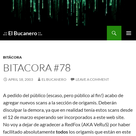
Skip
to
content
Search
.:: El Bucanero ::.
PRIMAR
MENU
BITÁCORA
BITACORA #78
APRIL 18, 2003
EL BUCANERO
LEAVE A COMMENT
A pedido del público (escaso, pero público al fin!) acabo de
agregar nuevos scans a la sección de origamis. Deberán
disculpar la demora, ya que en realidad tenía estos scans desde
el 12 de marzo esperando ser incorporados a este web site.
No voy a dejar de agradecer a RedFox (AKA VeRuS) por haber
facilitado absolutamente
todos
los origamis que están en este