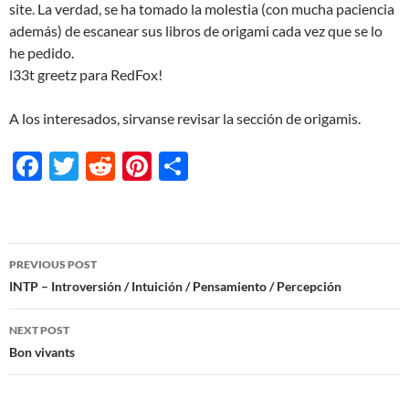
site. La verdad, se ha tomado la molestia (con mucha paciencia
además) de escanear sus libros de origami cada vez que se lo
he pedido.
l33t greetz para RedFox!
A los interesados, sirvanse revisar la sección de origamis.
F
T
R
Pi
S
ac
w
e
nt
h
e
itt
d
er
ar
b
er
di
es
e
Post
PREVIOUS POST
o
t
t
navigation
INTP – Introversión / Intuición / Pensamiento / Percepción
o
NEXT POST
k
Bon vivants