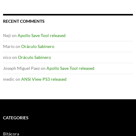
RECENT COMMENTS
Neji
on
Apollo Save Tool released
Mario
on
Oráculo Sabinero
nico
on
Oráculo Sabinero
Joseph Miguel Paez
on
Apollo Save Tool released
medic
on
ANSi View PS3 released
CATEGORIES
Bitácora