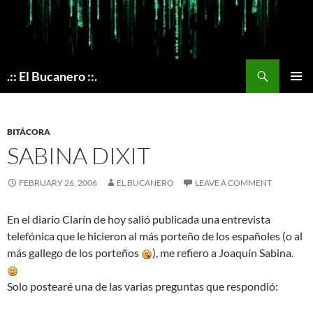
Skip
to
content
Search
.:: El Bucanero ::.
PRIMAR
MENU
BITÁCORA
SABINA DIXIT
FEBRUARY 26, 2006
EL BUCANERO
LEAVE A COMMENT
En el diario Clarín de hoy salió publicada una entrevista
telefónica que le hicieron al más porteño de los españoles (o al
más gallego de los porteños
), me refiero a Joaquín Sabina.
Solo postearé una de las varias preguntas que respondió: