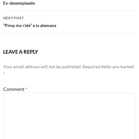
o
t
t
navigation
Ex-desempleado
o
NEXT POST
k
“Pimp my ride” a la alemana
LEAVE A REPLY
Your email address will not be published.
Required fields are marked
*
Comment
*