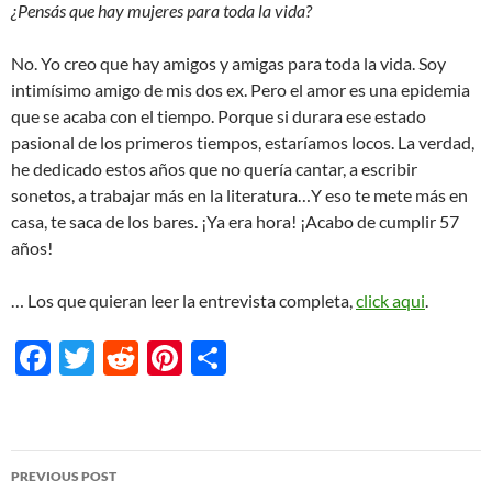
¿Pensás que hay mujeres para toda la vida?
No. Yo creo que hay amigos y amigas para toda la vida. Soy
intimísimo amigo de mis dos ex. Pero el amor es una epidemia
que se acaba con el tiempo. Porque si durara ese estado
pasional de los primeros tiempos, estaríamos locos. La verdad,
he dedicado estos años que no quería cantar, a escribir
sonetos, a trabajar más en la literatura…Y eso te mete más en
casa, te saca de los bares. ¡Ya era hora! ¡Acabo de cumplir 57
años!
… Los que quieran leer la entrevista completa,
click aqui
.
F
T
R
Pi
S
ac
w
e
nt
h
e
itt
d
er
ar
b
er
di
es
e
Post
PREVIOUS POST