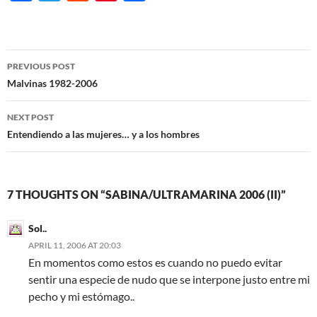
ac
w
e
nt
h
e
itt
d
er
ar
b
er
di
es
e
Post
PREVIOUS POST
o
t
t
navigation
Malvinas 1982-2006
o
NEXT POST
k
Entendiendo a las mujeres… y a los hombres
7 THOUGHTS ON “SABINA/ULTRAMARINA 2006 (II)”
Sol..
APRIL 11, 2006 AT 20:03
En momentos como estos es cuando no puedo evitar
sentir una especie de nudo que se interpone justo entre mi
pecho y mi estómago..