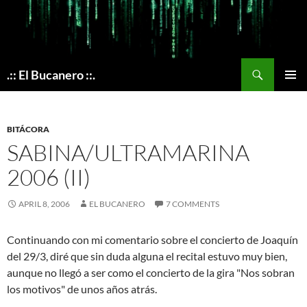
Skip
to
content
Search
.:: El Bucanero ::.
PRIMAR
MENU
BITÁCORA
SABINA/ULTRAMARINA
2006 (II)
APRIL 8, 2006
EL BUCANERO
7 COMMENTS
Continuando con mi comentario sobre el concierto de Joaquín
del 29/3, diré que sin duda alguna el recital estuvo muy bien,
aunque no llegó a ser como el concierto de la gira "Nos sobran
los motivos" de unos años atrás.