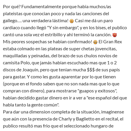
Por qué? Fundamentalmente porque habia muchos/as
plateistas que conocian poco y nada las canciones del
gallego…. una verdadera lástima!
Casi me dá un paro
cardiaco cuando llegó "Y sin embargo", y en los bises, el publico
cantó una sola vez el estribillo y ahi terminó la canción.
Mis peores sospechas se habian confirmado!
El Gran Rex
estaba colmado en las plateas de super chetas jovencitas,
maquilladas y peinadas, del brazo de sus chulos novios de
camisita Polo, que jamás habian escuchado mas que 1 o 2
discos de Joaquín, pero que tenian mucha $$$ de sus papis
para gastar. Y como les gusta aparentar por lo que tienen
(porque en el fondo saben que no son nada mas que lo que
compran con dinero), para mostrarse "guapos y exitosos",
habian decidido gastar dinero en ir a ver a "ese español del que
habla tanto la gente común".
Para dar una dimension completa de la situación, imaginense
que aún con la presencia de Charly y Baglietto en el recital, el
publico resultó mas frio que el seleccionado hungaro de