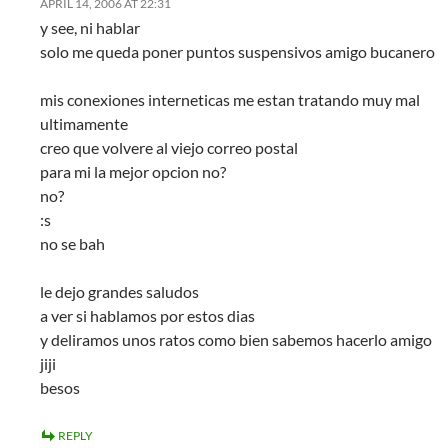
APRIL 14, 2006 AT 22:31
y see, ni hablar
solo me queda poner puntos suspensivos amigo bucanero
mis conexiones interneticas me estan tratando muy mal
ultimamente
creo que volvere al viejo correo postal
para mi la mejor opcion no?
no?
:s
no se bah
le dejo grandes saludos
a ver si hablamos por estos dias
y deliramos unos ratos como bien sabemos hacerlo amigo
jiji
besos
REPLY