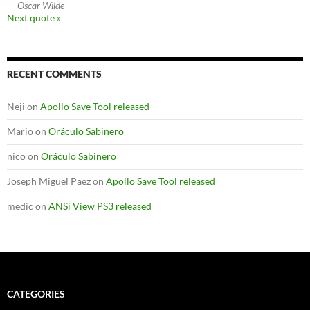
—
Oscar Wilde
Next quote »
RECENT COMMENTS
Neji
on
Apollo Save Tool released
Mario
on
Oráculo Sabinero
nico
on
Oráculo Sabinero
Joseph Miguel Paez
on
Apollo Save Tool released
medic
on
ANSi View PS3 released
CATEGORIES