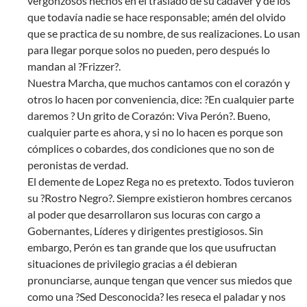
vergonzosos hechos en el traslado de su cadáver y de los
que todavía nadie se hace responsable; amén del olvido
que se practica de su nombre, de sus realizaciones. Lo usan
para llegar porque solos no pueden, pero después lo
mandan al ?Frizzer?.
Nuestra Marcha, que muchos cantamos con el corazón y
otros lo hacen por conveniencia, dice: ?En cualquier parte
daremos ? Un grito de Corazón: Viva Perón?. Bueno,
cualquier parte es ahora, y si no lo hacen es porque son
cómplices o cobardes, dos condiciones que no son de
peronistas de verdad.
El demente de Lopez Rega no es pretexto. Todos tuvieron
su ?Rostro Negro?. Siempre existieron hombres cercanos
al poder que desarrollaron sus locuras con cargo a
Gobernantes, Líderes y dirigentes prestigiosos. Sin
embargo, Perón es tan grande que los que usufructan
situaciones de privilegio gracias a él debieran
pronunciarse, aunque tengan que vencer sus miedos que
como una ?Sed Desconocida? les reseca el paladar y nos