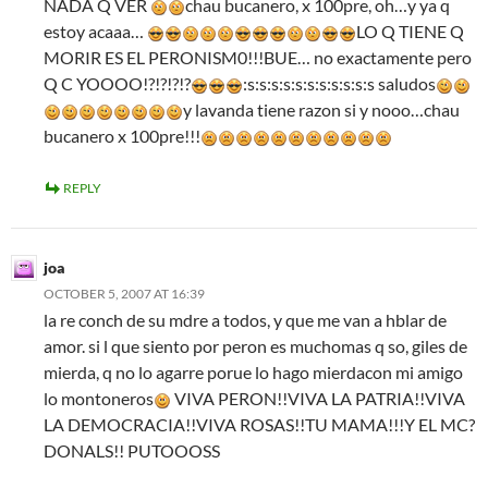
NADA Q VER
chau bucanero, x 100pre, oh…y ya q
estoy acaaa…
LO Q TIENE Q
MORIR ES EL PERONISM0!!!BUE… no exactamente pero
Q C YOOOO!?!?!?!?
:s:s:s:s:s:s:s:s:s:s:s saludos
y lavanda tiene razon si y nooo…chau
bucanero x 100pre!!!
REPLY
joa
OCTOBER 5, 2007 AT 16:39
la re conch de su mdre a todos, y que me van a hblar de
amor. si l que siento por peron es muchomas q so, giles de
mierda, q no lo agarre porue lo hago mierdacon mi amigo
lo montoneros
VIVA PERON!!VIVA LA PATRIA!!VIVA
LA DEMOCRACIA!!VIVA ROSAS!!TU MAMA!!!Y EL MC?
DONALS!! PUTOOOSS