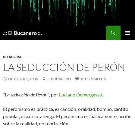
Skip
to
content
Search
.:: El Bucanero ::.
PRIMAR
MENU
BITÁCORA
LA SEDUCCIÓN DE PERÓN
OCTOBER 1, 2006
EL BUCANERO
10 COMMENTS
"La seducción de Perón"
, por
Luciano Demergasso
.
El peronismo es práctica, es canción, oralidad, bombo, cantito
popular, discurso, arenga. El peronismo es, básicamente, acción
sobre la realidad, no teorización.