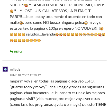
SOLO???
Y TAMBIEN MUERA EL PERONISMO, lOkO!
!!… Y JOSE LUIS: CALLATE VOS, LA PUTA Q T
PARI?!!!…bue…estoy totalmente d acuerdo en todo con
matix
, pero como NO busco ninguna pelea
m voy d
esta parte d la pagina x 100pre y epero NO VOLVER!!!
saludos…lavanda
REPLY
milady
JUNE 18, 2007 AT 20:12
mejor m voy si en todas las paginas d aca veo ESTO,
“guardo todo y m voy”…chau magic y todas las siguientes
paginas, chau bucanero…el bucanero es una d las mejores
paginas q visit? (visit muchas)pro mejor voy a ver otras
(como las d los programas q veia x el magic) c q esto TIENE