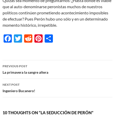
Quizás sea momento de preguntarnos: ¿Hasta dónde es viable
que al auto-denominarse peronistas muchos de nuestros
políticos continúen prometiendo acontecimiento imposibles
de efectuar? Pues Perón hubo uno sólo y en un determinado
momento histórico, irrepetible.
F
T
R
Pi
S
ac
w
e
nt
h
e
itt
d
er
ar
b
er
di
es
e
Post
PREVIOUS POST
o
t
t
navigation
La primavera la sangre altera
o
NEXT POST
k
Ingeniero Bucanero!
10 THOUGHTS ON “LA SEDUCCIÓN DE PERÓN”