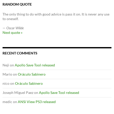
RANDOM QUOTE
The only thing to do with good advice is pass it on. It is never any use
to oneself.
—
Oscar Wilde
Next quote »
RECENT COMMENTS
Neji
on
Apollo Save Tool released
Mario
on
Oráculo Sabinero
nico
on
Oráculo Sabinero
Joseph Miguel Paez
on
Apollo Save Tool released
medic
on
ANSi View PS3 released