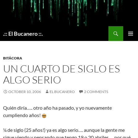
Skip
to
content
Search
.:: El Bucanero ::.
PRIMAR
MENU
BITÁCORA
UN CUARTO DE SIGLO ES
ALGO SERIO
OCTOBER 10, 2006
EL BUCANERO
2 COMMENTS
Quién diría….. otro año ha pasado, y yo nuevamente
cumpliendo años!
¼ de siglo (25 años!) ya es algo serio…. aunque la gente me
sigue viendo y pensando que tengo 19 o 20 abriles…. por qué