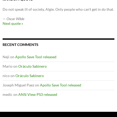
Do not speak ill of society, Algie. Only people who can’t get in do that.
—
Oscar Wilde
Next quote »
RECENT COMMENTS
Neji
on
Apollo Save Tool released
Mario
on
Oráculo Sabinero
nico
on
Oráculo Sabinero
Joseph Miguel Paez
on
Apollo Save Tool released
medic
on
ANSi View PS3 released