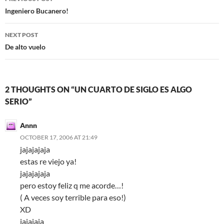
o
t
t
navigation
Ingeniero Bucanero!
o
NEXT POST
k
De alto vuelo
2 THOUGHTS ON “UN CUARTO DE SIGLO ES ALGO
SERIO”
Annn
OCTOBER 17, 2006 AT 21:49
jajajajaja
estas re viejo ya!
jajajajaja
pero estoy feliz q me acorde…!
( A veces soy terrible para eso!)
XD
jajajaja