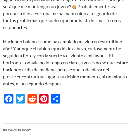
será que me mantengo tan joven?!
Probablemente sea
porque la diosa Fortuna me ha mantenido a resguardo de
tantos problemas que suelen quebrar hasta los mas ferreos
estandartes….
Haciendo balance, como ha cambiado mi vida en este ultimo
año! Y aunque el tablero quedó de cabeza, curiosamente he
seguido a flote y con la suerte y el viento a mi favor…. El
horizonte todavia no lo tengo en claro, a veces no sé que estaré
haciendo el día de mañana, pero sé que toda pieza del
puzzle encontrará su lugar a su debido momento, ni un minuto
antes, ni un segundo despues.
F
T
R
Pi
S
ac
w
e
nt
h
e
itt
d
er
ar
b
er
di
es
e
Post
PREVIOUS POST