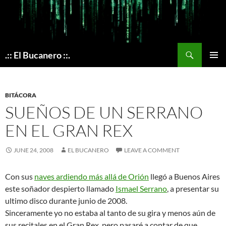
Skip
to
content
Search
.:: El Bucanero ::.
PRIMAR
MENU
BITÁCORA
SUEÑOS DE UN SERRANO
EN EL GRAN REX
JUNE 24, 2008
EL BUCANERO
LEAVE A COMMENT
Con sus
naves ardiendo más allá de Orión
llegó a Buenos Aires
este soñador despierto llamado
Ismael Serrano
, a presentar su
ultimo disco durante junio de 2008.
Sinceramente yo no estaba al tanto de su gira y menos aún de
sus recitales en el Gran Rex, pero pasaré a contar de que