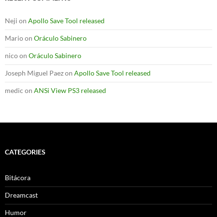
Neji
on
Apollo Save Tool released
Mario
on
Oráculo Sabinero
nico
on
Oráculo Sabinero
Joseph Miguel Paez
on
Apollo Save Tool released
medic
on
ANSi View PS3 released
CATEGORIES
Bitácora
Dreamcast
Humor