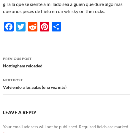
gira la que se siente a mi lado sea alguien que dure algo más
que unos peces de hielo en un whisky on the rocks.
F
T
R
Pi
S
ac
w
e
nt
h
e
itt
d
er
ar
b
er
di
es
e
Post
PREVIOUS POST
o
t
t
navigation
Nottingham reloaded
o
NEXT POST
k
Volviendo a las aulas (una vez más)
LEAVE A REPLY
Your email address will not be published.
Required fields are marked