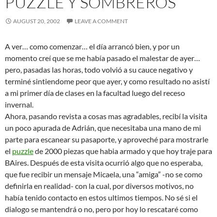
PUZZLE Y SOMBREROS
k
AUGUST 20, 2002
LEAVE A COMMENT
A ver… como comenzar… el día arrancó bien, y por un
momento creí que se me había pasado el malestar de ayer…
pero, pasadas las horas, todo volvió a su cauce negativo y
terminé sintiendome peor que ayer, y como resultado no asistí
a mi primer día de clases en la facultad luego del receso
invernal.
Ahora, pasando revista a cosas mas agradables, recibí la visita
un poco apurada de Adrián, que necesitaba una mano de mi
parte para escanear su pasaporte, y aproveché para mostrarle
el
puzzle
de 2000 piezas que habia armado y que hoy traje para
BAires. Después de esta visita ocurrió algo que no esperaba,
que fue recibir un mensaje Micaela, una “amiga” -no se como
definirla en realidad- con la cual, por diversos motivos, no
había tenido contacto en estos ultimos tiempos. No sé si el
dialogo se mantendrá o no, pero por hoy lo rescataré como