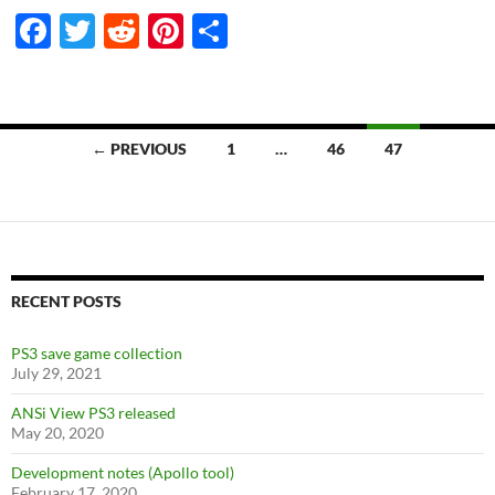
F
T
R
Pi
S
ac
w
e
nt
h
e
itt
d
er
ar
b
er
di
es
e
Posts
← PREVIOUS
1
…
46
47
o
t
t
navigation
o
k
RECENT POSTS
PS3 save game collection
July 29, 2021
ANSi View PS3 released
May 20, 2020
Development notes (Apollo tool)
February 17, 2020