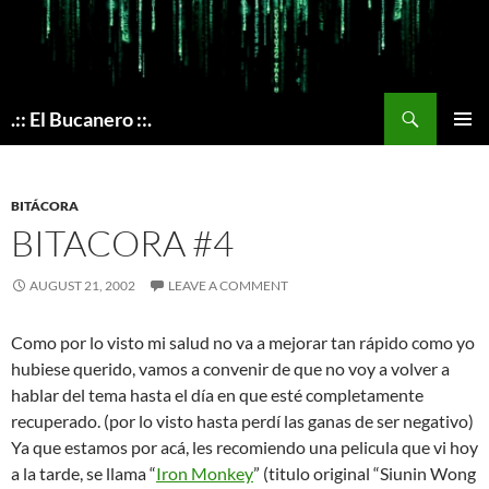
Skip
to
content
Search
.:: El Bucanero ::.
PRIMAR
MENU
BITÁCORA
BITACORA #4
AUGUST 21, 2002
LEAVE A COMMENT
Como por lo visto mi salud no va a mejorar tan rápido como yo
hubiese querido, vamos a convenir de que no voy a volver a
hablar del tema hasta el día en que esté completamente
recuperado. (por lo visto hasta perdí las ganas de ser negativo)
Ya que estamos por acá, les recomiendo una pelicula que vi hoy
a la tarde, se llama “
Iron Monkey
” (titulo original “Siunin Wong