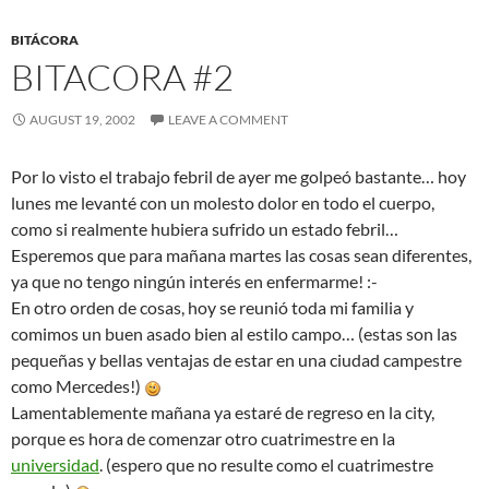
o
t
t
BITÁCORA
o
BITACORA #2
k
AUGUST 19, 2002
LEAVE A COMMENT
Por lo visto el trabajo febril de ayer me golpeó bastante… hoy
lunes me levanté con un molesto dolor en todo el cuerpo,
como si realmente hubiera sufrido un estado febril…
Esperemos que para mañana martes las cosas sean diferentes,
ya que no tengo ningún interés en enfermarme! :-
En otro orden de cosas, hoy se reunió toda mi familia y
comimos un buen asado bien al estilo campo… (estas son las
pequeñas y bellas ventajas de estar en una ciudad campestre
como Mercedes!)
Lamentablemente mañana ya estaré de regreso en la city,
porque es hora de comenzar otro cuatrimestre en la
universidad
. (espero que no resulte como el cuatrimestre