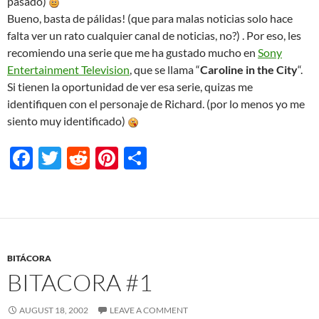
pasado)
Bueno, basta de pálidas! (que para malas noticias solo hace
falta ver un rato cualquier canal de noticias, no?) . Por eso, les
recomiendo una serie que me ha gustado mucho en
Sony
Entertainment Television
, que se llama “
Caroline in the City
“.
Si tienen la oportunidad de ver esa serie, quizas me
identifiquen con el personaje de Richard. (por lo menos yo me
siento muy identificado)
F
T
R
Pi
S
ac
w
e
nt
h
e
itt
d
er
ar
b
er
di
es
e
o
t
t
BITÁCORA
o
BITACORA #1
k
AUGUST 18, 2002
LEAVE A COMMENT