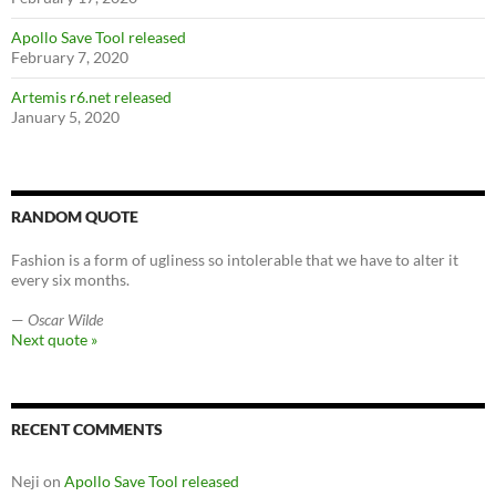
Apollo Save Tool released
February 7, 2020
Artemis r6.net released
January 5, 2020
RANDOM QUOTE
Fashion is a form of ugliness so intolerable that we have to alter it
every six months.
—
Oscar Wilde
Next quote »
RECENT COMMENTS
Neji
on
Apollo Save Tool released