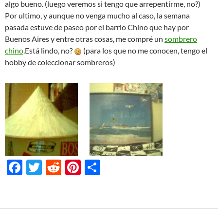
algo bueno. (luego veremos si tengo que arrepentirme, no?)
Por ultimo, y aunque no venga mucho al caso, la semana
pasada estuve de paseo por el barrio Chino que hay por
Buenos Aires y entre otras cosas, me compré un
sombrero
chino
.Está lindo, no?
(para los que no me conocen, tengo el
hobby de coleccionar sombreros)
F
T
R
Pi
S
ac
w
e
nt
h
e
itt
d
er
ar
b
er
di
es
e