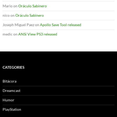
Mario
on
Oráculo Sabinero
nico
on
Oráculo Sabinero
Joseph Miguel Paez
on
Apollo Save Tool released
medic
on
ANSi View PS3 released
CATEGORIES
Bitácora
Dreamcast
Humor
PlayStation