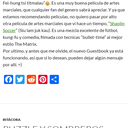
Fei-hung tsi titmalau”
. Es una muy buena película de artes
marciales, que cualquier fan del genero sabrá apreciar. Y ya que
estamos recomendando peliculas, no quiero pasar por alto
otra pelicula de artes marciales que vi hace un tiempo, “
Shaolin
Soccer
” (Siu lam juk kau). Es una mezcla excelente de fútbol,
kung-fu y comedia, filmada con tecnicas “bullet-time” al mejor
estilo The Matrix.
Por ultimo, y antes que me olvide, el nuevo Guestbook ya está
funcionando, asi que si lo desean, pueden dejar algún mensaje
por allí. =)
F
T
R
Pi
S
ac
w
e
nt
h
e
itt
d
er
ar
b
er
di
es
e
o
t
t
BITÁCORA
o