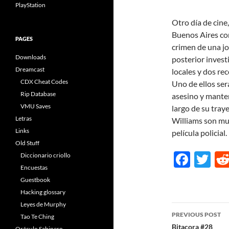
PlayStation
Otro día de cine, 
Buenos Aires com
PAGES
crimen de una jo
Downloads
posterior invest
Dreamcast
locales y dos re
CDX Cheat Codes
Uno de ellos ser
Rip Database
asesino y manten
VMU Saves
largo de su tray
Letras
Williams son mu
Links
película policial.
Old Stuff
F
T
Diccionario criollo
Encuestas
ac
w
Guestbook
e
itt
Hacking glossary
b
er
Leyes de Murphy
Post
PREVIOUS POST
Tao Te Ching
o
navigatio
Bitacora #28
Oráculo Sabinero