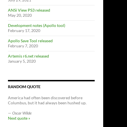
ANSi View PS3 released
May 20, 2020
Development notes (Apollo tool)
February 17, 2020
Apollo Save Tool released
February 7, 2020
Artemis r6.net released
January 5, 2020
RANDOM QUOTE
America had often been discovered before
Columbus, but it had always been hushed up.
—
Oscar Wilde
Next quote »