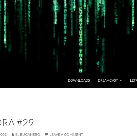
DOWNLOADS
DREAMCAST
LET
RA #29
2002
EL BUCANERO
LEAVE A COMMENT