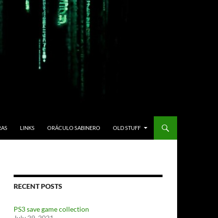
RAS
LINKS
ORÁCULO SABINERO
OLD STUFF
RECENT POSTS
PS3 save game collection
July 29, 2021