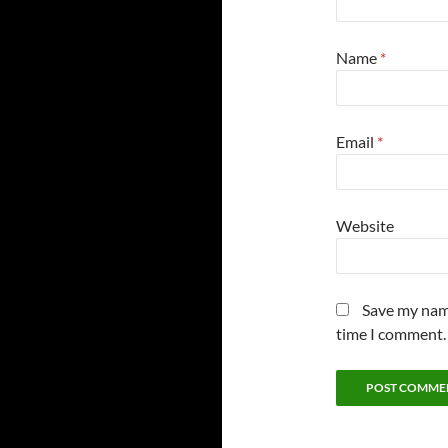
Name
*
Email
*
Website
Save my name
time I comment.