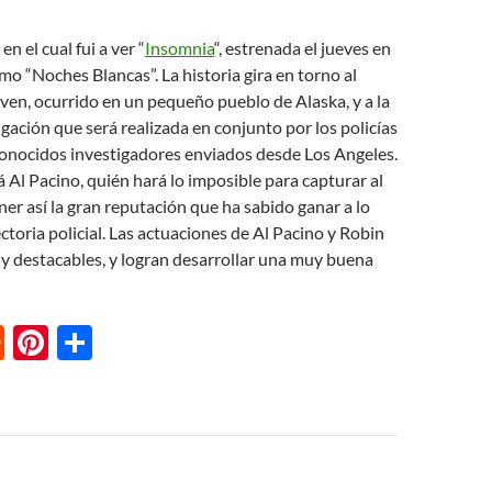
en el cual fui a ver “
Insomnia
“, estrenada el jueves en
o “Noches Blancas”. La historia gira en torno al
ven, ocurrido en un pequeño pueblo de Alaska, y a la
igación que será realizada en conjunto por los policías
conocidos investigadores enviados desde Los Angeles.
á Al Pacino, quién hará lo imposible para capturar al
er así la gran reputación que ha sabido ganar a lo
ectoria policial. Las actuaciones de Al Pacino y Robin
y destacables, y logran desarrollar una muy buena
R
Pi
S
e
nt
h
d
er
ar
di
es
e
t
t
n