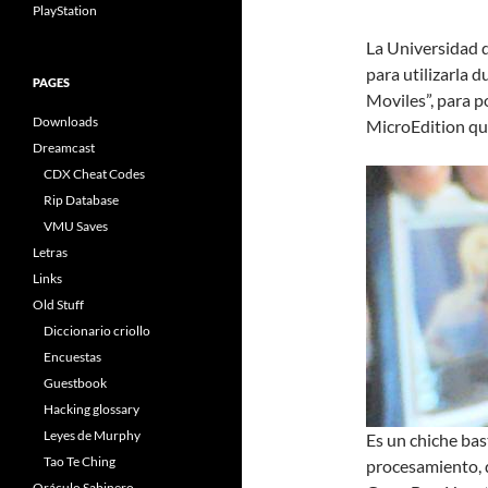
PlayStation
La Universidad
para utilizarla 
PAGES
Moviles”, para p
Downloads
MicroEdition qu
Dreamcast
CDX Cheat Codes
Rip Database
VMU Saves
Letras
Links
Old Stuff
Diccionario criollo
Encuestas
Guestbook
Hacking glossary
Leyes de Murphy
Es un chiche bas
Tao Te Ching
procesamiento, 
Oráculo Sabinero