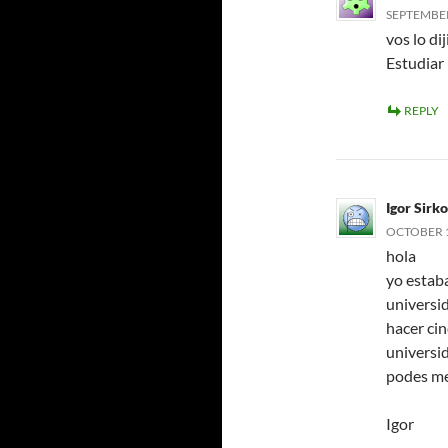
SEPTEMBER 
vos lo di
Estudiar
REPLY
Igor Sirko
OCTOBER 14
hola
yo estaba
universi
hacer cin
universid
podes me
Igor