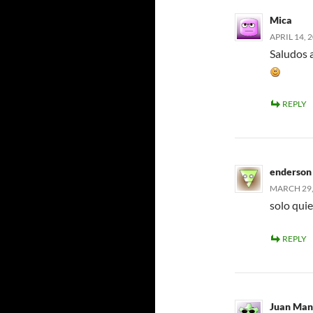
Mica
APRIL 14, 
Saludos a
REPLY
enderson
MARCH 29, 
solo quie
REPLY
Juan Man