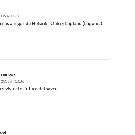
2005 AT 08:07
 mis amigos de Helsinki, Oulu y Lapland (Laponia)!
 gamboa
2006 AT 12:36
ro vivir el el futuro del saver
uel