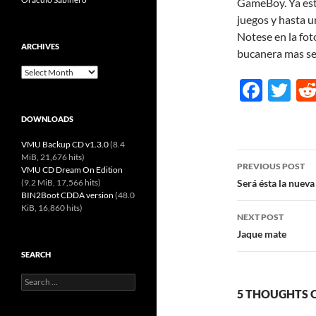
GameBoy. Ya est
juegos y hasta u
Notese en la foto
ARCHIVES
bucanera mas s
Archives
F
T
ac
w
DOWNLOADS
e
itt
VMU Backup CD v1.3.0
(8.4
b
er
Post
MiB, 21,676 hits)
PREVIOUS POST
VMU CD Dream On Edition
o
navigatio
(9.2 MiB, 17,566 hits)
Será ésta la nuev
o
BIN2Boot CDDA version
(48.0
KiB, 16,860 hits)
NEXT POST
k
Jaque mate
SEARCH
Search
for:
5 THOUGHTS 