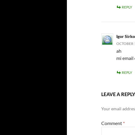
REPLY
Igor Sirko
OCTOBER 14
ah
mi email
REPLY
LEAVE A REPL
Your email address
Comment
*