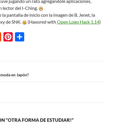
uve jugando un rato agregandole aplicaciones,
n lector del I-Ching.
 la pantalla de inicio con la imagen de B. Jenet, la
exy de SNK.
(Haxored with
Open Logo Hack 1.14
)
R
Pi
S
e
nt
h
d
er
ar
di
es
e
t
t
n
a moda en Japón?
ON “OTRA FORMA DE ESTUDIAR!”