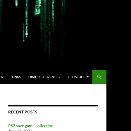
RAS
LINKS
ORÁCULO SABINERO
OLD STUFF
RECENT POSTS
PS3 save game collection
July 29, 2021