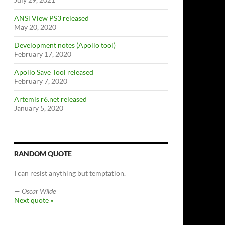
ANSi View PS3 released
May 20, 2020
Development notes (Apollo tool)
February 17, 2020
Apollo Save Tool released
February 7, 2020
Artemis r6.net released
January 5, 2020
RANDOM QUOTE
I can resist anything but temptation.
—
Oscar Wilde
Next quote »