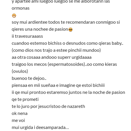
y apartee ami luegoo luegoo se me alborotann las
ormonas
soy mui ardientee todos te recomendaran conmigoo si
qieres una nochee de pasion
ii travesuraaass
cuandoo estemso bichiss o desnudos como qieras baby..
(como dios nos trajo a estee pinchii mundoo)
aa otra cosaaa andooo superr urgidaaaa
traigoo los mecos (espermatosoides)..oo como kieras
(ovulos)
buenoo te dejoo..
piensaa en mii sueñaa e imagine qe estoi bichiii
ii qe mui prontoo estaremso juntos ne la noche de pasion
qe te prometi
te lo juro por jesucristoo de nazareth
ok nena
me voi
mui urgida i deesamparada…