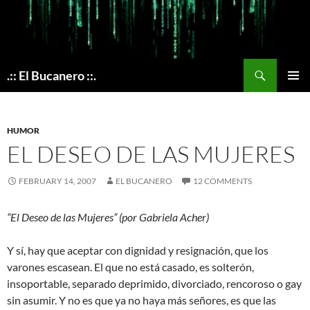
Skip
to
content
Search
.:: El Bucanero ::.
PRIMAR
MENU
HUMOR
EL DESEO DE LAS MUJERES
FEBRUARY 14, 2007
EL BUCANERO
12 COMMENTS
“El Deseo de las Mujeres” (por Gabriela Acher)
Y sí, hay que aceptar con dignidad y resignación, que los
varones escasean. El que no está casado, es solterón,
insoportable, separado deprimido, divorciado, rencoroso o gay
sin asumir. Y no es que ya no haya más señores, es que las