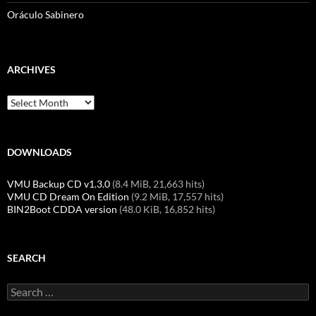
Oráculo Sabinero
ARCHIVES
Archives
DOWNLOADS
VMU Backup CD v1.3.0
(8.4 MiB, 21,663 hits)
VMU CD Dream On Edition
(9.2 MiB, 17,557 hits)
BIN2Boot CDDA version
(48.0 KiB, 16,852 hits)
SEARCH
Search
for: