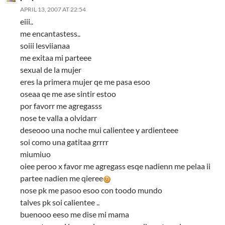
APRIL 13, 2007 AT 22:54
eiii..
me encantastess..
soiii lesviianaa
me exitaa mi parteee
sexual de la mujer
eres la primera mujer qe me pasa esoo
oseaa qe me ase sintir estoo
por favorr me agregasss
nose te valla a olvidarr
deseooo una noche mui calientee y ardienteee
soi como una gatitaa grrrr
miumiuo
oiee peroo x favor me agregass esqe nadienn me pelaa ii
partee nadien me qieree
nose pk me pasoo esoo con toodo mundo
talves pk soi calientee ..
buenooo eeso me dise mi mama