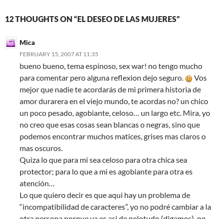
12 THOUGHTS ON “EL DESEO DE LAS MUJERES”
Mica
FEBRUARY 15, 2007 AT 11:35
bueno bueno, tema espinoso, sex war! no tengo mucho
para comentar pero alguna reflexion dejo seguro.
Vos
mejor que nadie te acordarás de mi primera historia de
amor durarera en el viejo mundo, te acordas no? un chico
un poco pesado, agobiante, celoso… un largo etc. Mira, yo
no creo que esas cosas sean blancas o negras, sino que
podemos encontrar muchos matices, grises mas claros o
mas oscuros.
Quiza lo que para mi sea celoso para otra chica sea
protector; para lo que a mi es agobiante para otra es
atención…
Lo que quiero decir es que aqui hay un problema de
“incompatibilidad de caracteres”, yo no podré cambiar a la
otra persona porque ya es asi de pelotudo (digamos), no