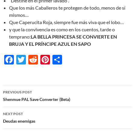
“Destiñe en el primer lavado”.
Que los más Caballeros te protegen de todo, menos de sí
mismos…
Que Caperucita Roja, siempre fue más viva que el lobo…
y que la convivencia es como en los cuentos, tarde o
temprano:
LA BELLA PRINCESA SE CONVIERTE EN
BRUJA Y EL PRÍNCIPE AZUL EN SAPO
F
T
R
Pi
S
ac
w
e
nt
h
e
itt
d
er
ar
b
er
di
es
e
Post
PREVIOUS POST
o
t
t
navigation
Shenmue PAL Save Converter (Beta)
o
NEXT POST
k
Deudas enemigas