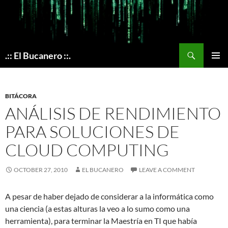
Skip
to
content
Search
.:: El Bucanero ::.
PRIMAR
MENU
BITÁCORA
ANÁLISIS DE RENDIMIENTO
PARA SOLUCIONES DE
CLOUD COMPUTING
OCTOBER 27, 2010
EL BUCANERO
LEAVE A COMMENT
A pesar de haber dejado de considerar a la informática como
una ciencia (a estas alturas la veo a lo sumo como una
herramienta), para terminar la Maestría en TI que había