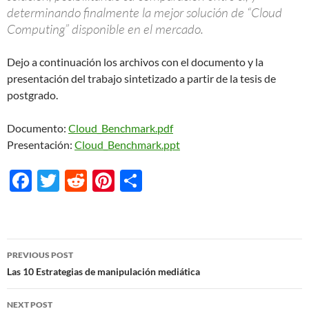
determinando finalmente la mejor solución de “Cloud
Computing” disponible en el mercado.
Dejo a continuación los archivos con el documento y la
presentación del trabajo sintetizado a partir de la tesis de
postgrado.
Documento:
Cloud_Benchmark.pdf
Presentación:
Cloud_Benchmark.ppt
F
T
R
Pi
S
ac
w
e
nt
h
e
itt
d
er
ar
b
er
di
es
e
Post
PREVIOUS POST
o
t
t
navigation
Las 10 Estrategias de manipulación mediática
o
NEXT POST