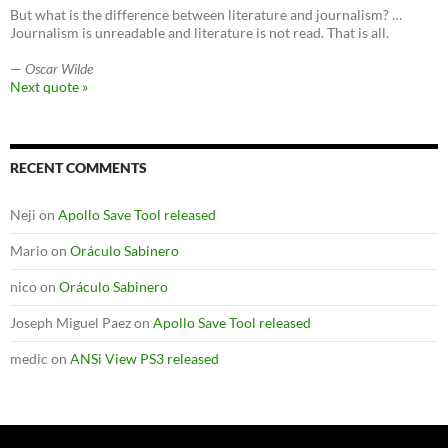
But what is the difference between literature and journalism? …
Journalism is unreadable and literature is not read. That is all.
—
Oscar Wilde
Next quote »
RECENT COMMENTS
Neji
on
Apollo Save Tool released
Mario
on
Oráculo Sabinero
nico
on
Oráculo Sabinero
Joseph Miguel Paez
on
Apollo Save Tool released
medic
on
ANSi View PS3 released